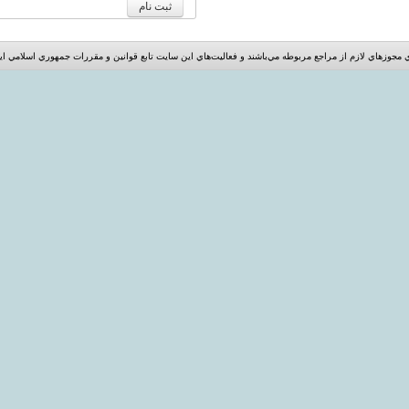
ثبت نام
مجوزهاي لازم از مراجع مربوطه مي‌باشند و فعاليت‌هاي اين سايت تابع قوانين و مقررات جمهوري اسلامي ا